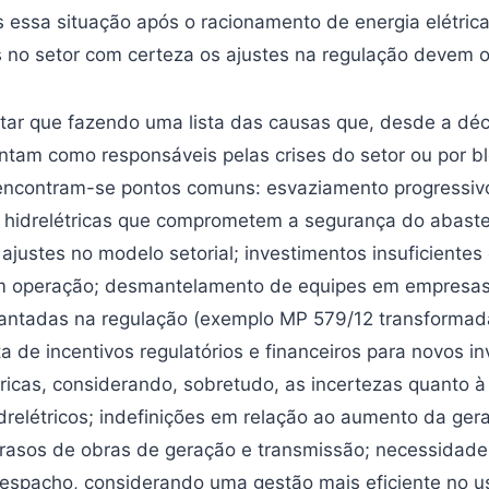
 essa situação após o racionamento de energia elétric
 no setor com certeza os ajustes na regulação devem o
ltar que fazendo uma lista das causas que, desde a dé
ontam como responsáveis pelas crises do setor ou por b
 encontram-se pontos comuns: esvaziamento progressiv
s hidrelétricas que comprometem a segurança do abast
ajustes no modelo setorial; investimentos insuficient
m operação; desmantelamento de equipes em empresas 
antadas na regulação (exemplo MP 579/12 transformad
ta de incentivos regulatórios e financeiros para novos 
tricas, considerando, sobretudo, as incertezas quanto 
drelétricos; indefinições em relação ao aumento da ger
atrasos de obras de geração e transmissão; necessidade
 despacho, considerando uma gestão mais eficiente no u