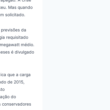
feceu. Mas quando
m solicitado.
 previsões da
gia requisitado
 megawatt médio.
eses é divulgado
dica que a carga
odo de 2015,
sto
ração do
s conservadores