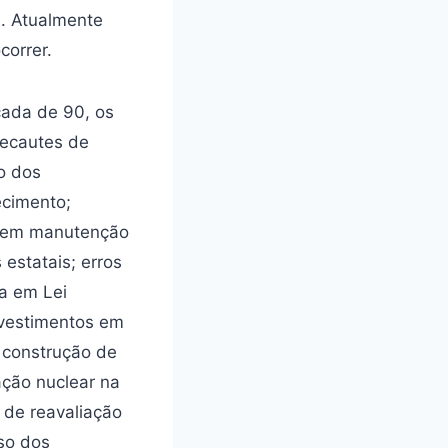
a. Atualmente
correr.
cada de 90, os
lecautes de
o dos
ecimento;
es em manutenção
estatais; erros
a em Lei
investimentos em
à construção de
ação nuclear na
 de reavaliação
so dos