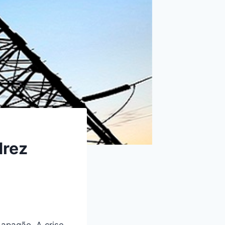
drez
 apagão. A crise