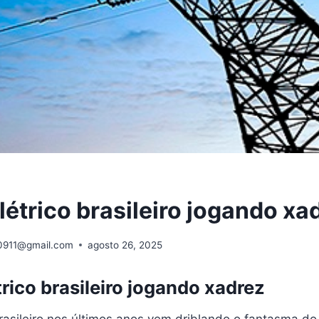
létrico brasileiro jogando xa
0911@gmail.com
agosto 26, 2025
trico brasileiro jogando xadrez
brasileiro nos últimos anos vem driblando o fantasma do