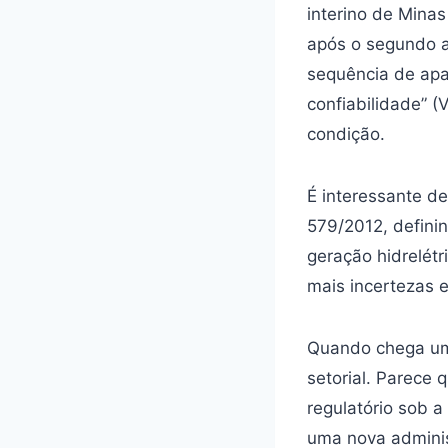
interino de Mina
após o segundo 
sequência de apa
confiabilidade” (
condição.
É interessante d
579/2012, defini
geração hidrelétr
mais incertezas e 
Quando chega uma
setorial. Parece
regulatório sob 
uma nova adminis