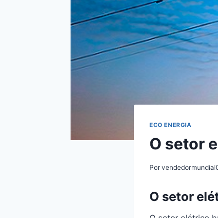
ECO ENERGIA
O setor e
Por
vendedormundial
O setor elé
O setor elétrico 