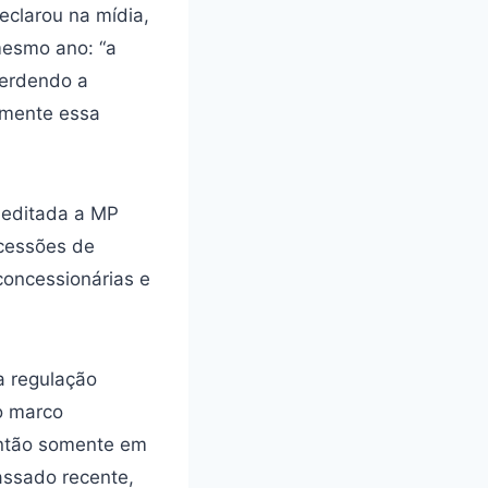
eclarou na mídia,
esmo ano: “a
perdendo a
camente essa
 editada a MP
ncessões de
concessionárias e
a regulação
o marco
 Então somente em
assado recente,