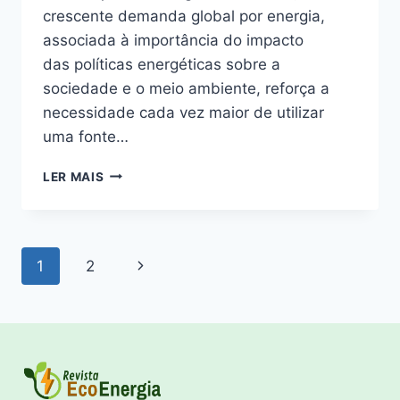
crescente demanda global por energia,
associada à importância do impacto
das políticas energéticas sobre a
sociedade e o meio ambiente, reforça a
necessidade cada vez maior de utilizar
uma fonte…
AS
LER MAIS
VANTAGENS
DA
ENERGIA
SOLAR
Navegação
Página
1
2
E
SUA
da
Seguinte
UTILIZAÇÃO
Página