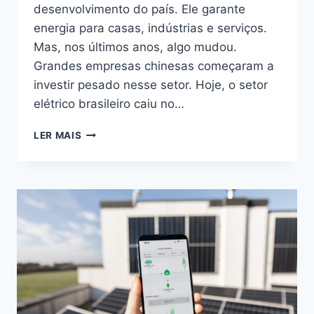
desenvolvimento do país. Ele garante
energia para casas, indústrias e serviços.
Mas, nos últimos anos, algo mudou.
Grandes empresas chinesas começaram a
investir pesado nesse setor. Hoje, o setor
elétrico brasileiro caiu no…
O
LER MAIS
SETOR
ELÉTRICO
BRASILEIRO
CAIU
NO
COLO
DOS
CHINESES:
ENTENDA
O
QUE
ESTÁ