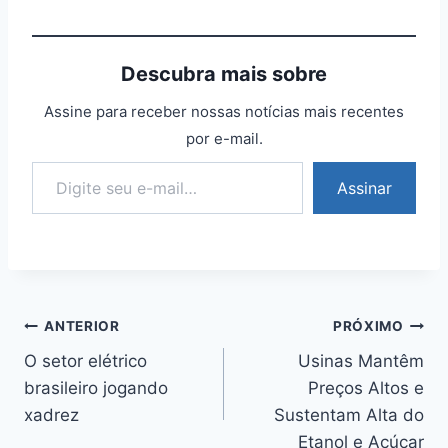
Descubra mais sobre
Assine para receber nossas notícias mais recentes
por e-mail.
Digite seu e-mail…
Assinar
Navegação
ANTERIOR
PRÓXIMO
O setor elétrico
Usinas Mantêm
de
brasileiro jogando
Preços Altos e
Post
xadrez
Sustentam Alta do
Etanol e Açúcar