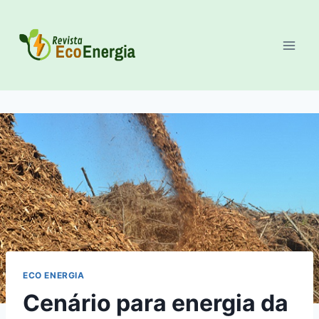
Pular
para
o
Conteúdo
ECO ENERGIA
Cenário para energia da